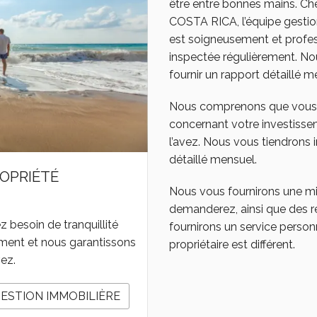
être entre bonnes mains.
COSTA RICA, l’équipe gestion
est soigneusement et profe
inspectée régulièrement. No
fournir un rapport détaillé m
Nous comprenons que vous av
concernant votre investisse
l’avez. Nous vous tiendrons 
détaillé mensuel.
OPRIÉTÉ
Nous vous fournirons une mi
demanderez, ainsi que des r
besoin de tranquillité
fournirons un service perso
ement et nous garantissons
propriétaire est différent.
vez.
GESTION IMMOBILIÈRE