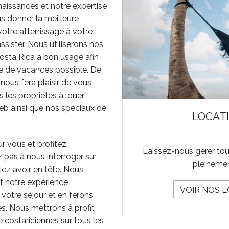
naissances et notre expertise
s donner la meilleure
otre atterrissage à votre
assister. Nous utiliserons nos
osta Rica à bon usage afin
ce de vacances possible. De
 nous fera plaisir de vous
s les propriétés à louer
web ainsi que nos spéciaux de
LOCAT
r vous et profitez
Laissez-nous gérer tous
 pas à nous interroger sur
pleineme
iez avoir en tête. Nous
t notre expérience
VOIR NOS 
 votre séjour et en ferons
s. Nous mettrons à profit
 costariciennes sur tous les