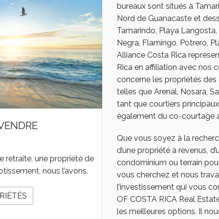
bureaux sont situés à Tamar
Nord de Guanacaste et dess
Tamarindo, Playa Langosta, 
Negra, Flamingo, Potrero, Pl
Alliance Costa Rica représe
Rica en affiliation avec nos 
concerne les propriétés des 
telles que Arenal, Nosara, S
tant que courtiers principau
également du co-courtage ave
 VENDRE
Que vous soyez à la recherch
d’une propriété à revenus, d
retraite, une propriété de
condominium ou terrain pou
otissement, nous l’avons.
vous cherchez et nous travai
l’investissement qui vous
RIÉTÉS
OF COSTA RICA Real Estate, 
les meilleures options. Il nou